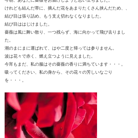
今朝、あなたに薔薇をお届けしようと思い立ちました。
けれども結んだ帯に、摘んだ花をあまりたくさん挟んだため、、
結び目は張り詰め、もう支え切れなくなりました。
結び目ははじけました。
薔薇は風に舞い散り、一つ残らず、海に向かって飛び去りまし
た。
潮のまにまに運ばれて、はや二度と帰っては参りません。
波は花々で赤く、燃え立つように見えました。
今宵もまだ、私の服はその薔薇の香りに満ちています・・・。
吸ってください、私の身から、その花々の芳しいなごり
を・・・。