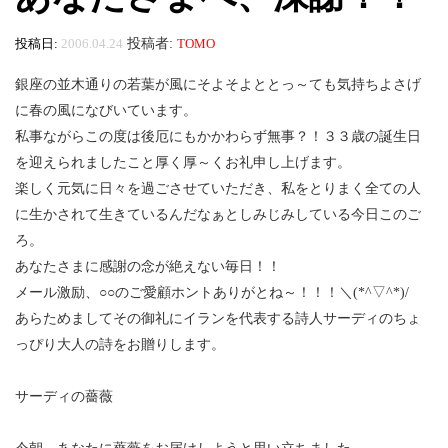
投稿日:
2006.04.24
投稿者:
TOMO
銀座の並木通りの若葉が風にそよそよととっ～ても気持ちよさげ
に春の風になびいています。
私事ながらこの度は後厄にもかかわらず無事？！３３歳の誕生日
を迎えられましたこと厚く厚～くお礼申し上げます。
楽しく元気に日々を過ごさせていただき、私をとりまく全ての人
に生かされて生きているんだなぁとしみじみしている今日このご
ろ。
あなたさまに感謝の念が絶えない毎日！！
メール激励、○○のご愛顧ホントありがとね～！！！＼(*^▽^*)/
あらためましてその御礼にイランを代表する詩人サーディのちょ
っぴり大人の詩をお贈りします。
サーディの薔薇