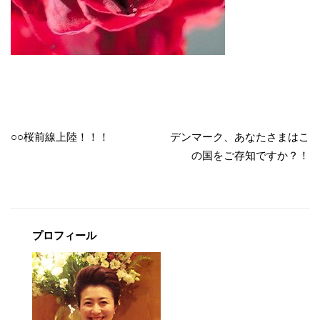
投
稿
○○桜前線上陸！！！
デンマーク、あなたさまはこ
の国をご存知ですか？！
ナ
ビ
ゲ
ー
プロフィール
シ
ョ
ン