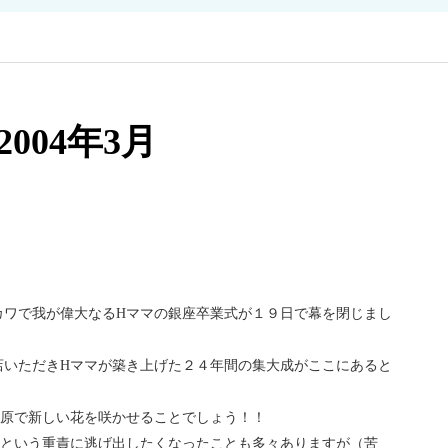
2004年3月
カワで我が偉大なるHママの銀座卒業式が１９日で幕を閉じまし
店いただきHママが築き上げた２４年間の集大成がここにあると
高原で新しい花を咲かせることでしょう！！
ぐという重責に逃げ出したくなったことも多々ありますが（苦