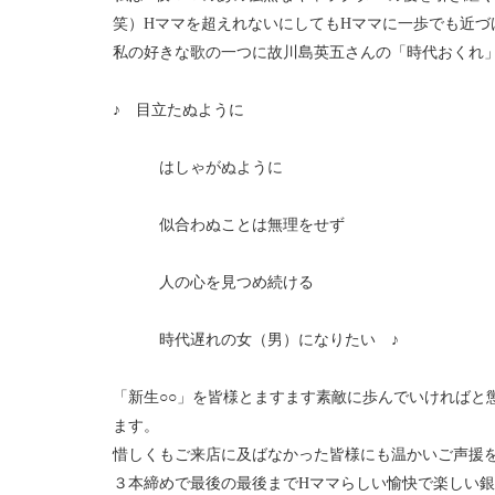
笑）Hママを超えれないにしてもHママに一歩でも近づ
私の好きな歌の一つに故川島英五さんの「時代おくれ
♪ 目立たぬように
はしゃがぬように
似合わぬことは無理をせず
人の心を見つめ続ける
時代遅れの女（男）になりたい ♪
「新生○○」を皆様とますます素敵に歩んでいければと
ます。
惜しくもご来店に及ばなかった皆様にも温かいご声援
３本締めで最後の最後までHママらしい愉快で楽しい