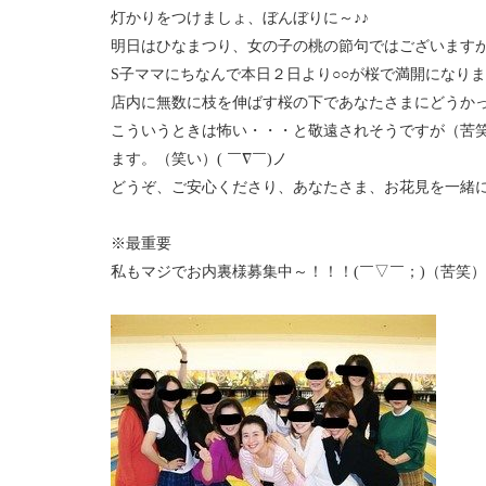
灯かりをつけましょ、ぼんぼりに～♪♪
明日はひなまつり、女の子の桃の節句ではございますが、
S子ママにちなんで本日２日より○○が桜で満開になります。(
店内に無数に枝を伸ばす桜の下であなたさまにどうかっっ
こういうときは怖い・・・と敬遠されそうですが（苦
ます。（笑い）( ￣∇￣)ノ
どうぞ、ご安心くださり、あなたさま、お花見を一緒に
※最重要
私もマジでお内裏様募集中～！！！(￣▽￣；)（苦笑）