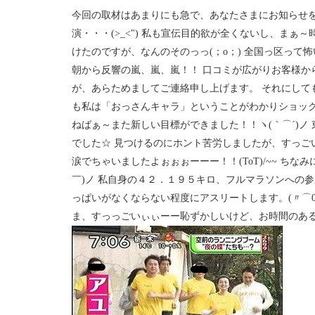
今回の取材はあまりにも急で、あなたさまにお知らせ
演・・・(>_<") 私も宣伝目的欲が全くないし、ま
けたのですが、なんのそのっっ(；o；) 全国っ区って怖い
朝から反響の嵐、嵐、嵐！！ 口コミが広がりお客様か
が、あらためましてご連絡申し上げます。 それにして
も私は「おっさんキャラ」ということがわかりショック・
ねばぁ～また新しい目標ができました！！ヽ(｀⌒´)ノ
でした☆ 見つけるのにホント苦労しましたが、すっごい楽
涙でちゃいましたよぉぉぉーーー！！(ToT)/~~ ち
￣)ノ 私自身の４２．１９５キロ、フルマラソンへの参加
っぱいがなくならない程度にアスリートします。(〃⌒0⌒)
ま、すっっごいぃぃーー恥ずかしいけど、お時間のあると