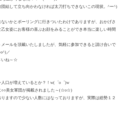
団結して立ち向かわなければ太刀打ちできないこの現状。^ー^)
はないかとボーリングに行きついたわけでありますが、おかげさ
な乙女姿にお客様の喜ぶお顔をみることができ本当に楽しい時間
うメールを頂戴いたしましたが、気軽に参加できると請け合いで
^)／
さいね～☆
口が増えているとか？！w(゜o゜)w
○美女軍団が掲載されました～(☆o☆)
おりますので少ない人数にはなっておりますが、実際は総勢１２