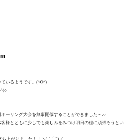
m
いるようです。(^O^)
)o
ボーリング大会を無事開催することができました～♪♪
お客様とともに少しでも楽しみをみつけ明日の糧に頑張ろうとい
ち上がりました！！ヽ(｀⌒´)ノ