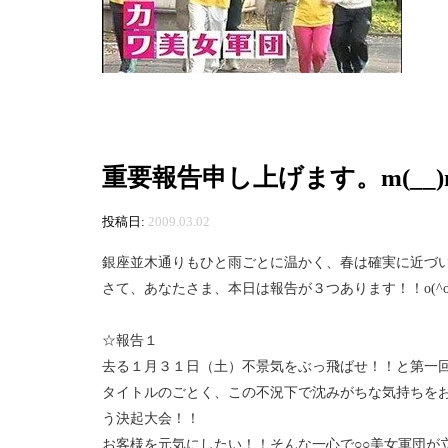
重要報告申し上げます。m(__)
投稿日:
2009.03.02
銀座並木通りもひと雨ごとに温かく、春は確実に近づいて
さて、あなたさま、本日は報告が３つあります！！o(^o^
☆報告１
去る１月３１日（土）不景気をぶっ飛ばせ！！と第一回
タイトルのごとく、この不況下で沈みがちな気持ちを
う決起大会！！
お客様を元気にしたい！！そんな一心で○○美女軍団が立