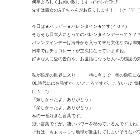
何卒よろしくお願い致します～(^ε^)-☆Chu!!
先ずは四女のA子ちゃんがお送りします！！！(*゜▽゜
今日は★ハッピー★バレンタイン★です(＾０＾)
そもそも日本人にとってのバレンタインデーって？？
バレンタインデーは海外から入って来た文化なのは周
日本ではチョコレートが主流になっていますね。
好きな人に愛の告白や、お世話になった人への感謝の気持ち
私が銀座の世界に入り・・・特に今まで一番の勉強に
OL時代にはお恥ずかしいところですが、こういった気
(￣∇￣*)ゞ
『嬉しかったよ、ありがとう』
『楽しかったよ、ありがとう』
私の一番好きな言葉です。
短い言葉ですが、凄いパワーを秘めているんですよね
それは、もぉぉ～１つ地球が誕生してしまいそうなパワーで