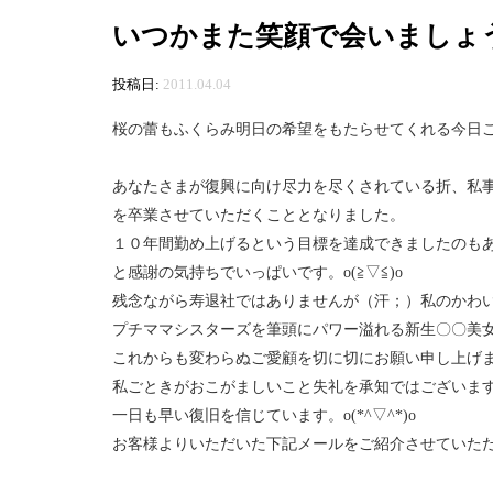
いつかまた笑顔で会いましょう
投稿日:
2011.04.04
桜の蕾もふくらみ明日の希望をもたらせてくれる今日この頃
あなたさまが復興に向け尽力を尽くされている折、私
を卒業させていただくこととなりました。
１０年間勤め上げるという目標を達成できましたのも
と感謝の気持ちでいっぱいです。o(≧▽≦)o
残念ながら寿退社ではありませんが（汗；）私のかわ
プチママシスターズを筆頭にパワー溢れる新生〇〇美女
これからも変わらぬご愛顧を切に切にお願い申し上げ
私ごときがおこがましいこと失礼を承知ではございま
一日も早い復旧を信じています。o(*^▽^*)o
お客様よりいただいた下記メールをご紹介させていただきま