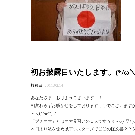
初お披露目いたします。(*/ω＼
投稿日:
2011.02.14
あなたさま、おはようございます！！
相変わらずお騒がせをしております〇〇でございますが
～＼(*^o^*)／
「プチママ」とはママ見習いの５人ですぅぅ～o(≧▽≦)
本日より私を含め以下シスターズで〇〇の怪文書？？を