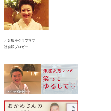
元某銀座クラブママ
社会派ブロガー