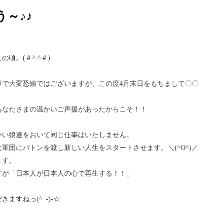
～♪♪
。(＃^.^＃)
事で大変恐縮ではございますが、この度4月末日をもちまして〇〇
あなたさまの温かいご声援があったからこそ！！
いい娘達をおいて同じ仕事はいたしません。
軍団にバトンを渡し新しい人生をスタートさせます。＼(^O^)／
ます。
すが「日本人が日本人の心で再生する！！」
すねっ(^_-)-☆