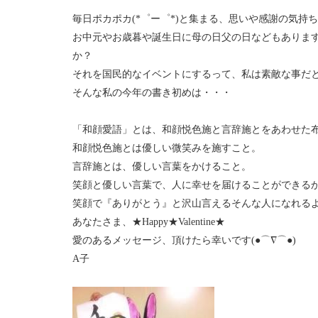
毎日ポカポカ(*゜ー゜*)と集まる、思いや感謝の気持
お中元やお歳暮や誕生日に母の日父の日などもありま
か？
それを国民的なイベントにするって、私は素敵な事だと
そんな私の今年の書き初めは・・・
「和顔愛語」とは、和顔悦色施と言辞施とをあわせた
和顔悦色施とは優しい微笑みを施すこと。
言辞施とは、優しい言葉をかけること。
笑顔と優しい言葉で、人に幸せを届けることができる
笑顔で『ありがとう』と沢山言えるそんな人になれる
あなたさま、★Happy★Valentine★
愛のあるメッセージ、頂けたら幸いです(●⌒∇⌒●)
A子