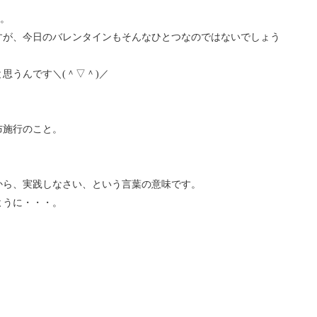
ち。
すが、今日のバレンタインもそんなひとつなのではないでしょう
思うんです＼(＾▽＾)／
布施行のこと。
から、実践しなさい、という言葉の意味です。
ように・・・。