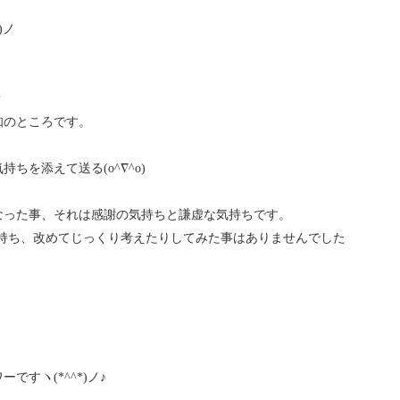
)ノ
？
知のところです。
を添えて送る(o^∇^o)
なった事、それは感謝の気持ちと謙虚な気持ちです。
持ち、改めてじっくり考えたりしてみた事はありませんでした
。
すヽ(*^^*)ノ♪